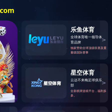
信息化办公系统
电子招标平台
法规
华体会体育
行业动态
联系我们