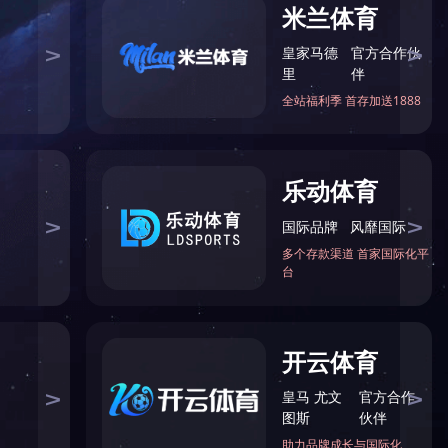
您现在的位置：
网站华体会体育
>
国际奖项
上海世博会芬兰馆获世博会
最佳展馆设计金奖