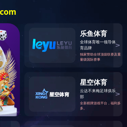
信息化办公系统
电子招标平台
法规
华体会体育
行业动态
联系我们