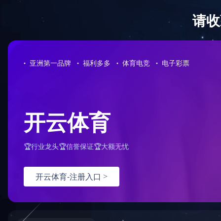
华体会体育
首 页
公司简介
业务范围
资