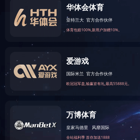
资质信誉
企业信用
资质证书
工程监理(房建/市政)
工程监理(电力/机电)
人防监理
水利监理
造价咨询
中国工
招标代理
证
政府采购