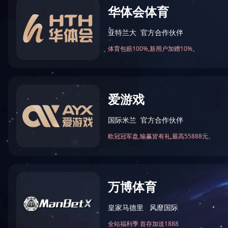
招标信息
中标结果
招标公告
中标结果
专家申请