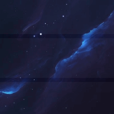
合作交流，发展战略】我司受
（人文）展