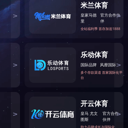
您现在的位置：
网站华体会体育
>
通知要闻
邀参加上海之帆经贸