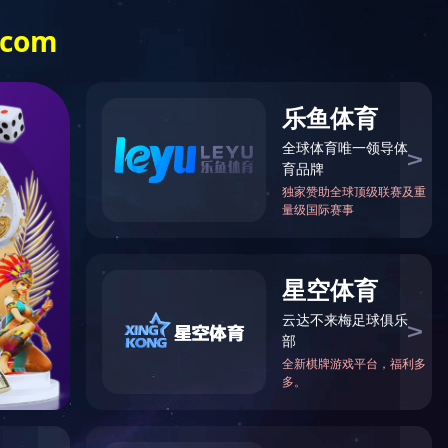
信息化办公系统
电子招标平台
法规
华体会体育
行业动态
联系我们