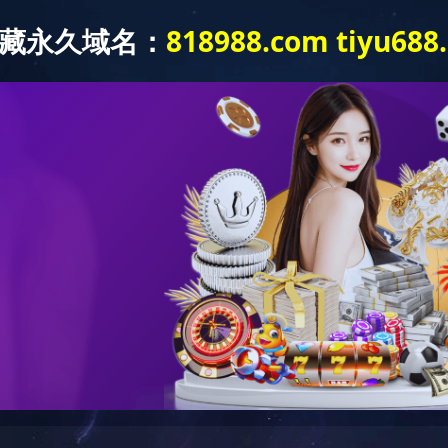
质信誉
企业荣誉
公司业绩
招标信息
政策