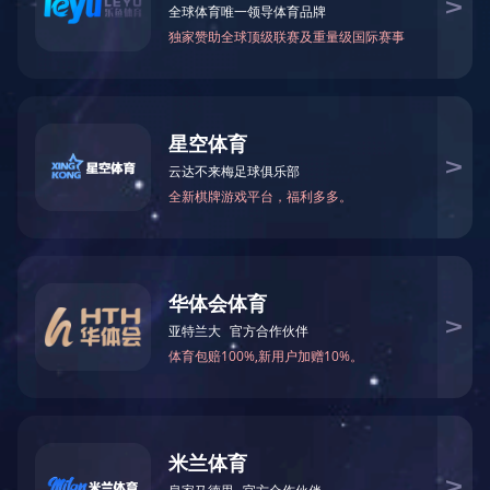
华体会体育
通知要闻
党建工会
员工风采
公司活动
企业信用
您现在的位置：
网站华体会体育
>
企业信