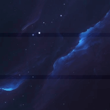
2021年度上海市信