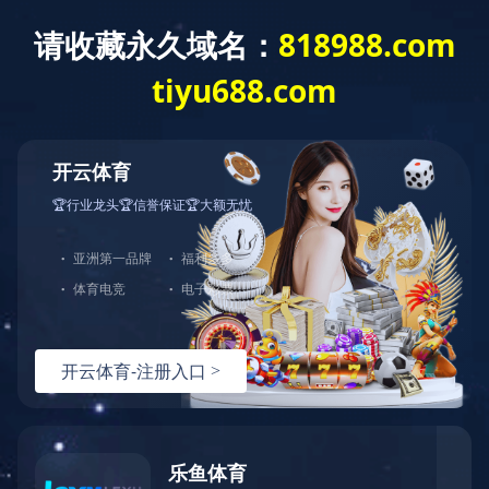
华体会体育
信息
首
公
业
资
企
公
招
政
页
司
务
质
业
司
标
策
简
范
信
荣
业
信
法
介
围
誉
誉
绩
息
规