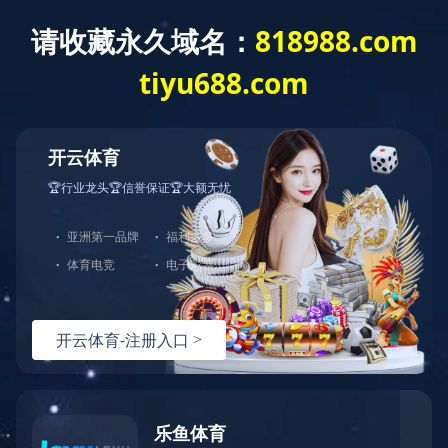
华体会体育
信息
首
公
业
资
企
公
招
政
页
司
务
质
业
司
标
策
简
范
信
荣
业
信
法
介
围
誉
誉
绩
息
规