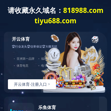
华体会体育
信息
首
公
业
资
企
公
招
政
页
司
务
质
业
司
标
策
简
范
信
荣
业
信
法
介
围
誉
誉
绩
息
规