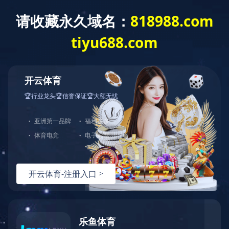
华体会体育
信息
首
公
业
资
企
公
招
政
页
司
务
质
业
司
标
策
简
范
信
荣
业
信
法
介
围
誉
誉
绩
息
规