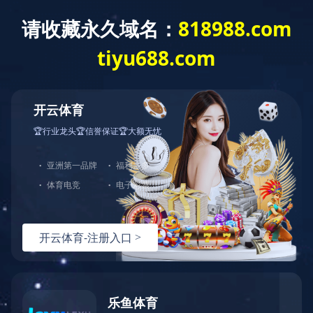
华体会体育
信息
首
公
业
资
企
公
招
政
页
司
务
质
业
司
标
策
简
范
信
荣
业
信
法
介
围
誉
誉
绩
息
规